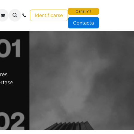
Canal YT
Identificarse
Contacta
res
értase