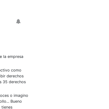
e la empresa
fectivo como
ibir derechos
es 35 derechos
noces o imagino
llo... Bueno
 tienes