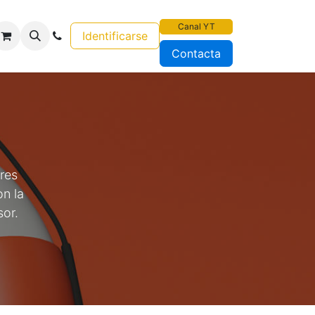
Canal YT
Identificarse
Contacta
res
on la
rsor.